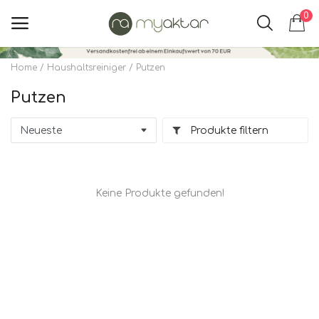
0
Home
Haushaltsreiniger
Putzen
Hauptmenü
Putzen
Kategorien
Produkte filtern
Home
Wunschzettel
Keine Produkte gefunden!
Kontakt
Blog
Anmeldung